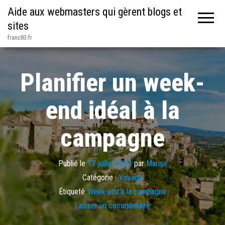
Aide aux webmasters qui gèrent blogs et
sites
franc83.fr
Planifier un week-
end idéal à la
campagne
Publié le
17 juillet 2024
par
Marise
Catégorie :
Voyage
Étiqueté
Week-end à la campagne
Laisser un commentaire