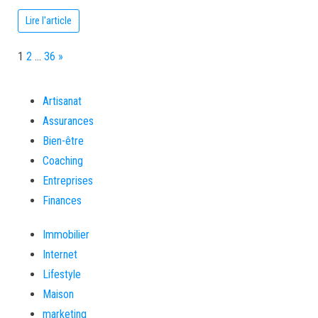
Lire l'article
Page:
Next
1
2
…
36
»
Artisanat
Assurances
Bien-être
Coaching
Entreprises
Finances
Immobilier
Internet
Lifestyle
Maison
marketing