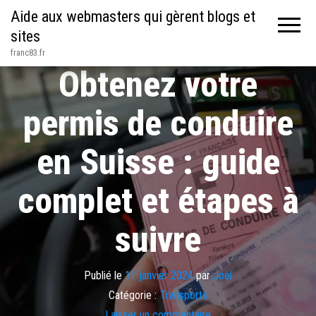
Aide aux webmasters qui gèrent blogs et
sites
franc83.fr
Obtenez votre
permis de conduire
en Suisse : guide
complet et étapes à
suivre
Publié le
11 janvier 2024
par
Joel
Catégorie :
Transports
Laisser un commentaire