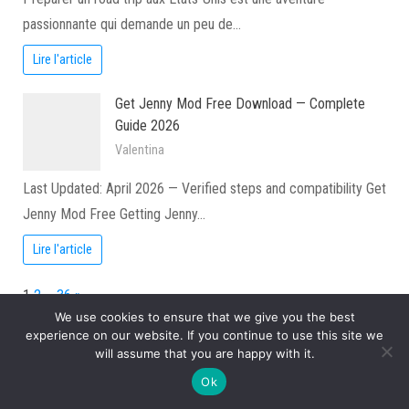
passionnante qui demande un peu de…
Lire l'article
Get Jenny Mod Free Download — Complete
Guide 2026
Valentina
Last Updated: April 2026 — Verified steps and compatibility Get
Jenny Mod Free Getting Jenny…
Lire l'article
Page:
Next
1
2
…
36
»
We use cookies to ensure that we give you the best
experience on our website. If you continue to use this site we
Artisanat
will assume that you are happy with it.
Assurances
Ok
Bien-être