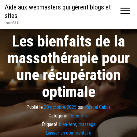
Aide aux webmasters qui gèrent blogs et
sites
franc83.fr
Les bienfaits de la
massothérapie pour
une récupération
optimale
Publié le
20 octobre 2025
par
Pascal Cabus
Catégorie :
Bien-être
Étiqueté
bien-être
,
massage
Laisser un commentaire