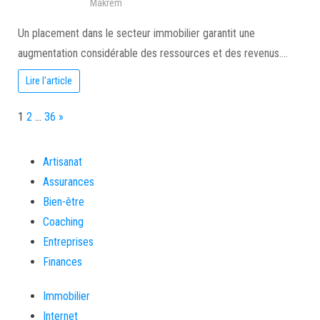
Makrem
Un placement dans le secteur immobilier garantit une
augmentation considérable des ressources et des revenus.…
Lire l'article
Page:
Next
1
2
…
36
»
Artisanat
Assurances
Bien-être
Coaching
Entreprises
Finances
Immobilier
Internet