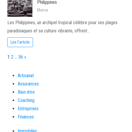
Philippines
Marise
Les Philippines, un archipel tropical célèbre pour ses plages
paradisiaques et sa culture vibrante, offrent…
Lire l'article
Page:
Next
1
2
…
36
»
Artisanat
Assurances
Bien-être
Coaching
Entreprises
Finances
Immobilier