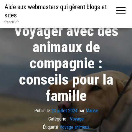
Aide aux webmasters qui gèrent blogs et
sites
franc83.fr
Voyager avec des
animaux de
compagnie :
conseils pour la
famille
Publié le
24 juillet 2024
par
Marise
Catégorie :
Voyage
Étiqueté
Voyage animaux