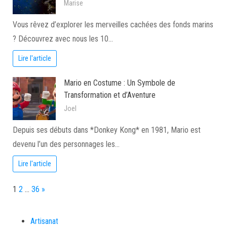
Marise
Vous rêvez d’explorer les merveilles cachées des fonds marins
? Découvrez avec nous les 10…
Lire l'article
Mario en Costume : Un Symbole de
Transformation et d’Aventure
Joel
Depuis ses débuts dans *Donkey Kong* en 1981, Mario est
devenu l’un des personnages les…
Lire l'article
Page:
Next
1
2
…
36
»
Artisanat