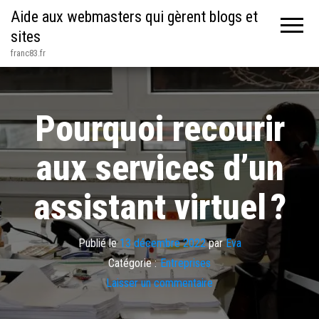
Aide aux webmasters qui gèrent blogs et
sites
franc83.fr
Pourquoi recourir
aux services d’un
assistant virtuel ?
Publié le
13 décembre 2022
par
Eva
Catégorie :
Entreprises
Laisser un commentaire