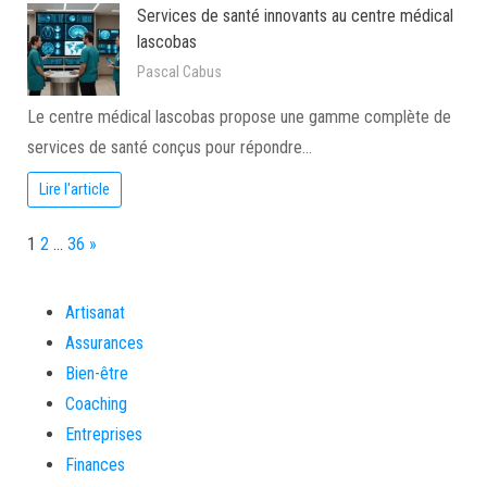
Services de santé innovants au centre médical
lascobas
Pascal Cabus
Le centre médical lascobas propose une gamme complète de
services de santé conçus pour répondre…
Lire l'article
Page:
Next
1
2
…
36
»
Artisanat
Assurances
Bien-être
Coaching
Entreprises
Finances