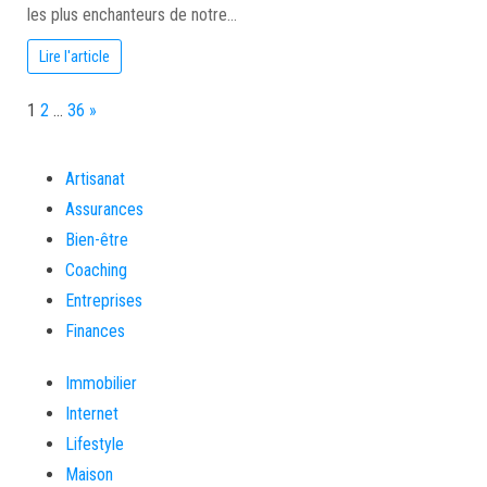
les plus enchanteurs de notre…
Lire l'article
Page:
Next
1
2
…
36
»
Artisanat
Assurances
Bien-être
Coaching
Entreprises
Finances
Immobilier
Internet
Lifestyle
Maison