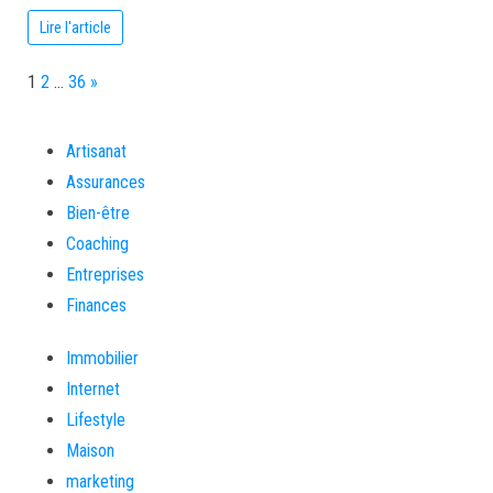
Lire l'article
Page:
Next
1
2
…
36
»
Artisanat
Assurances
Bien-être
Coaching
Entreprises
Finances
Immobilier
Internet
Lifestyle
Maison
marketing