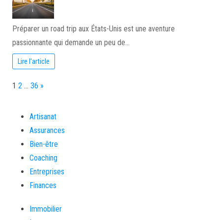
Préparer un road trip aux États-Unis est une aventure
passionnante qui demande un peu de…
Lire l'article
Page:
Next
1
2
…
36
»
Artisanat
Assurances
Bien-être
Coaching
Entreprises
Finances
Immobilier