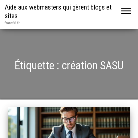
Aide aux webmasters qui gèrent blogs et
sites
franc83.fr
Étiquette :
création SASU