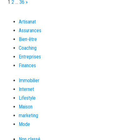
Page:
Next
1
2
…
36
»
Artisanat
Assurances
Bien-être
Coaching
Entreprises
Finances
Immobilier
Internet
Lifestyle
Maison
marketing
Mode
Non classé