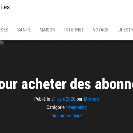
ites
ISES
SANTÉ
MAISON
INTERNET
VOYAGE
LIFEST
our acheter des abon
Publié le
21 avril 2020
par
Makrem
Catégorie :
marketing
Un commentaire