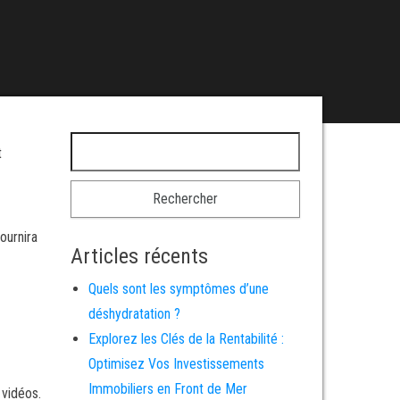
Rechercher :
t
ournira
Articles récents
Quels sont les symptômes d’une
déshydratation ?
Explorez les Clés de la Rentabilité :
Optimisez Vos Investissements
Immobiliers en Front de Mer
 vidéos.