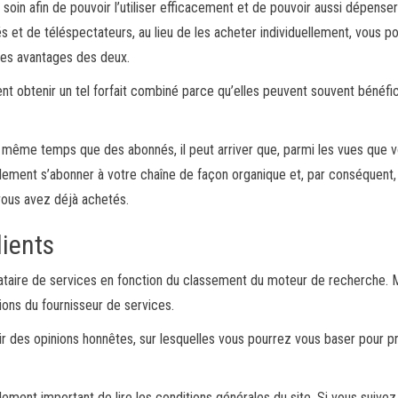
 soin afin de pouvoir l’utiliser efficacement et de pouvoir aussi dépenser
s et de téléspectateurs, au lieu de les acheter individuellement, vous p
 des avantages des deux.
t obtenir un tel forfait combiné parce qu’elles peuvent souvent bénéfic
 même temps que des abonnés, il peut arriver que, parmi les vues que 
lement s’abonner à votre chaîne de façon organique et, par conséquent,
vous avez déjà achetés.
lients
tataire de services en fonction du classement du moteur de recherche. 
ions du fournisseur de services.
enir des opinions honnêtes, sur lesquelles vous pourrez vous baser pour p
galement important de lire les conditions générales du site. Si vous suivez