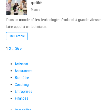
qualifié
Marise
Dans un monde où les technologies évoluent à grande vitesse,
faire appel à un technicien…
Lire l'article
Page:
Next
1
2
…
36
»
Artisanat
Assurances
Bien-être
Coaching
Entreprises
Finances