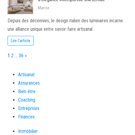
Marise
Depuis des décennies, le design italien des luminaires incarne
une alliance unique entre savoir-faire artisanal…
Lire l'article
Page:
Next
1
2
…
36
»
Artisanat
Assurances
Bien-être
Coaching
Entreprises
Finances
Immobilier