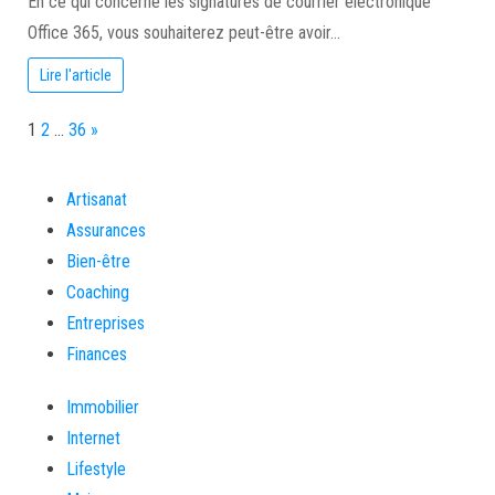
En ce qui concerne les signatures de courrier électronique
Office 365, vous souhaiterez peut-être avoir…
Lire l'article
Page:
Next
1
2
…
36
»
Artisanat
Assurances
Bien-être
Coaching
Entreprises
Finances
Immobilier
Internet
Lifestyle