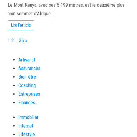
Le Mont Kenya, avec ses 5 199 mètres, est le deuxième plus
haut sommet d’Afrique.…
Lire l'article
Page:
Next
1
2
…
36
»
Artisanat
Assurances
Bien-être
Coaching
Entreprises
Finances
Immobilier
Internet
Lifestyle