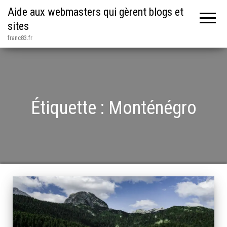
Aide aux webmasters qui gèrent blogs et
sites
franc83.fr
Étiquette :
Monténégro