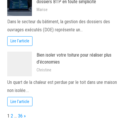
dossiers BTP en toute simplicité
Marise
Dans le secteur du bâtiment, la gestion des dossiers des
ouvrages exécutés (DOE) représente un…
Lire l'article
Bien isoler votre toiture pour réaliser plus
d’économies
Christine
Un quart de la chaleur est perdue par le toit dans une maison
non isolée.…
Lire l'article
Page:
Next
1
2
…
36
»