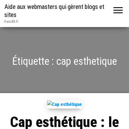
Aide aux webmasters qui gèrent blogs et
sites
franc83.fr
Étiquette :
cap esthetique
Cap esthétique : le