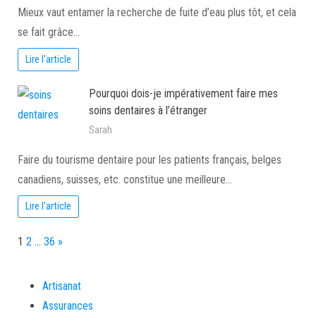
Mieux vaut entamer la recherche de fuite d’eau plus tôt, et cela
se fait grâce…
Lire l'article
Pourquoi dois-je impérativement faire mes
soins dentaires à l’étranger
Sarah
Faire du tourisme dentaire pour les patients français, belges
canadiens, suisses, etc. constitue une meilleure…
Lire l'article
Page:
Next
1
2
…
36
»
Artisanat
Assurances