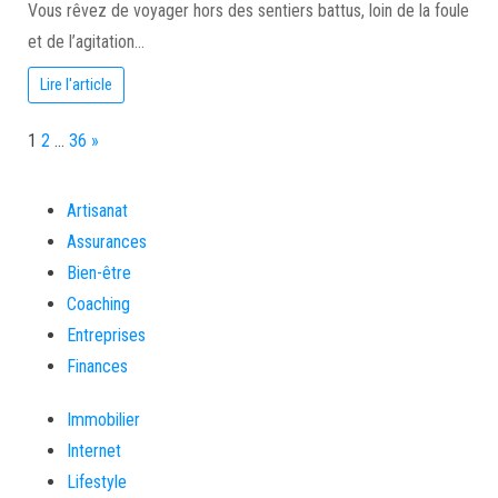
Vous rêvez de voyager hors des sentiers battus, loin de la foule
et de l’agitation…
Lire l'article
Page:
Next
1
2
…
36
»
Artisanat
Assurances
Bien-être
Coaching
Entreprises
Finances
Immobilier
Internet
Lifestyle