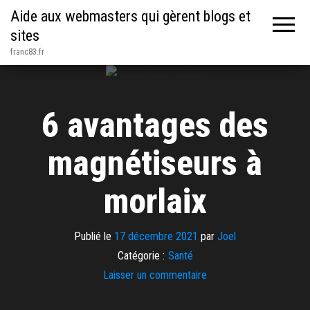
Aide aux webmasters qui gèrent blogs et
sites
franc83.fr
6 avantages des
magnétiseurs à
morlaix
Publié le
17 décembre 2021
par
Joel
Catégorie :
Santé
Laisser un commentaire