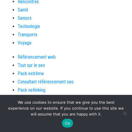
Rencontres
Santé
Seniors
Technologie
Transports
Voyage
Référencement web
Tout sur le seo
Pack extrême
Consultant référencement seo
Pack netlinking
Annuaire seo
We use cookies to ensure that we give you the best
Hébergement
web
experience on our website. If you continue to use this site we
will assume that you are happy with it.
créer site internet
Consulting seo
Ok