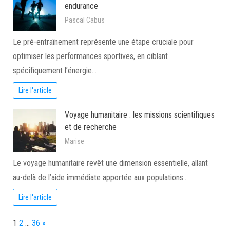
endurance
Pascal Cabus
Le pré-entraînement représente une étape cruciale pour
optimiser les performances sportives, en ciblant
spécifiquement l’énergie…
Lire l'article
Voyage humanitaire : les missions scientifiques
et de recherche
Marise
Le voyage humanitaire revêt une dimension essentielle, allant
au-delà de l’aide immédiate apportée aux populations…
Lire l'article
Page:
Next
1
2
…
36
»