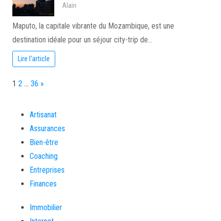
Alain
Maputo, la capitale vibrante du Mozambique, est une
destination idéale pour un séjour city-trip de…
Lire l'article
Page:
Next
1
2
…
36
»
Artisanat
Assurances
Bien-être
Coaching
Entreprises
Finances
Immobilier