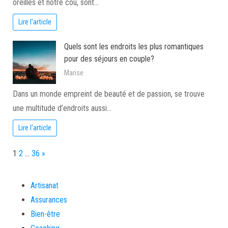
oreilles et notre cou, sont…
Lire l'article
Quels sont les endroits les plus romantiques
pour des séjours en couple?
Marise
Dans un monde empreint de beauté et de passion, se trouve
une multitude d’endroits aussi…
Lire l'article
Page:
Next
1
2
…
36
»
Artisanat
Assurances
Bien-être