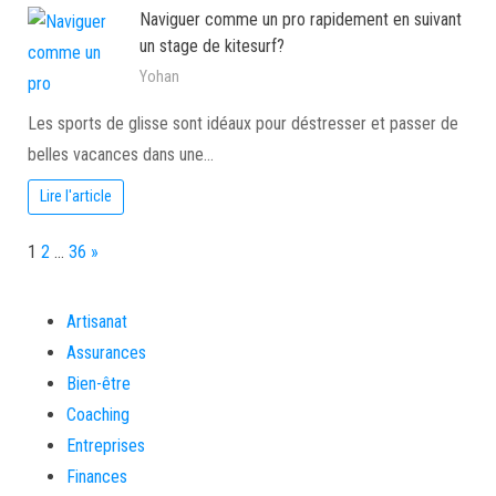
Naviguer comme un pro rapidement en suivant
un stage de kitesurf?
Yohan
Les sports de glisse sont idéaux pour déstresser et passer de
belles vacances dans une…
Lire l'article
Page:
Next
1
2
…
36
»
Artisanat
Assurances
Bien-être
Coaching
Entreprises
Finances