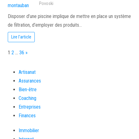
Povoski
Disposer d’une piscine implique de mettre en place un système
de filtration, d’employer des produits…
Lire l'article
Page:
Next
1
2
…
36
»
Artisanat
Assurances
Bien-être
Coaching
Entreprises
Finances
Immobilier