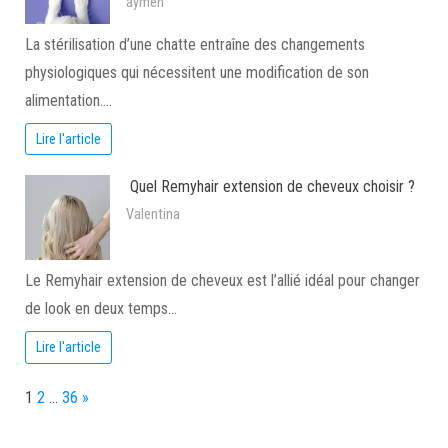
aymen
La stérilisation d’une chatte entraîne des changements
physiologiques qui nécessitent une modification de son
alimentation.…
Lire l'article
Quel Remyhair extension de cheveux choisir ?
Valentina
Le Remyhair extension de cheveux est l’allié idéal pour changer
de look en deux temps…
Lire l'article
Page:
Next
1
2
…
36
»