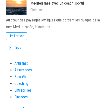
Méditerranée avec un coach sportif
Christine
Au cœur des paysages idylliques que bordent les rivages de la
mer Méditerranée, la natation…
Lire l'article
Page:
Next
1
2
…
36
»
Artisanat
Assurances
Bien-être
Coaching
Entreprises
Finances