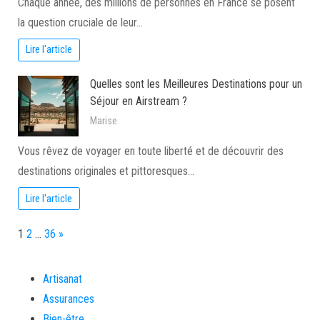
Chaque année, des millions de personnes en France se posent
la question cruciale de leur…
Lire l'article
Quelles sont les Meilleures Destinations pour un
Séjour en Airstream ?
Marise
Vous rêvez de voyager en toute liberté et de découvrir des
destinations originales et pittoresques…
Lire l'article
Page:
Next
1
2
…
36
»
Artisanat
Assurances
Bien-être