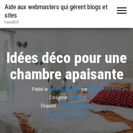
Aide aux webmasters qui gèrent blogs et
sites
franc83.fr
Idées déco pour une
chambre apaisante
Publié le
24 octobre 2025
par
Marise
Catégorie :
Maison
Étiqueté
chambre apaisante
Laisser un commentaire