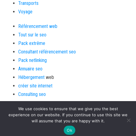
Transports
Voyage
Référencement web
Tout sur le seo
Pack extrême
Consultant référencement seo
Pack netlinking
Annuaire seo
Hébergement
web
créer site internet
Consulting seo
We use cookies to ensure that we give you the best
experience on our website. If you continue to use this site we
will assume that you are happy with it.
Fièrement propulsé par
Aide aux webmasters
|
Thème :
Bulk
Ok