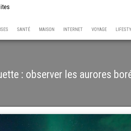
ites
ISES
SANTÉ
MAISON
INTERNET
VOYAGE
LIFEST
uette :
observer les aurores bor