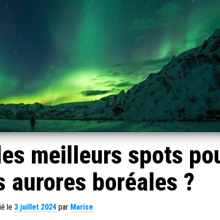
les meilleurs spots po
s aurores boréales ?
ié le
3 juillet 2024
par
Marise